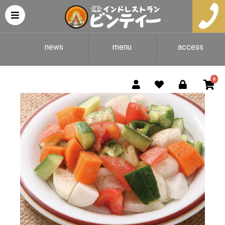
news
menu
access
0