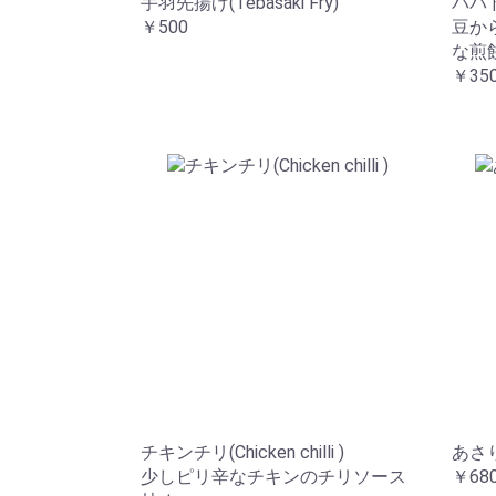
手羽先揚げ(Tebasaki Fry)
パパド
￥500
豆か
な煎
￥35
チキンチリ(Chicken chilli )
あさりバ
少しピリ辛なチキンのチリソース
￥68