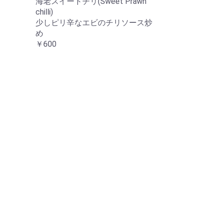
海老スイートチリ(Sweet Prawn
chilli)
少しピリ辛なエビのチリソース炒
め
￥600