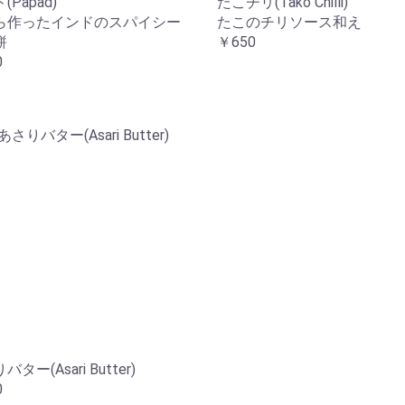
(Papad)
たこチリ(Tako Chilli)
ら作ったインドのスパイシー
たこのチリソース和え
餅
￥650
0
ター(Asari Butter)
0