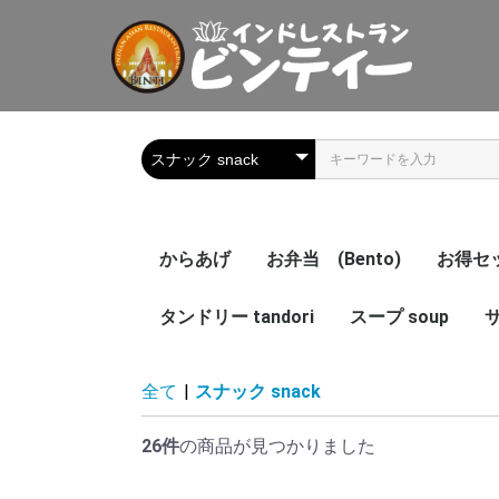
からあげ
お弁当 (Bento)
お得セット
タンドリー tandori
スープ soup
サ
全て
|
スナック snack
26件
の商品が見つかりました