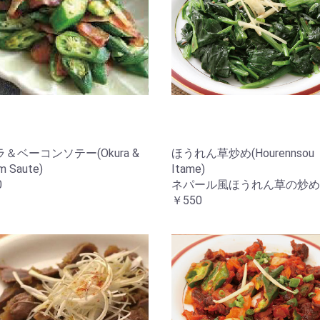
＆ベーコンソテー(Okura &
ほうれん草炒め(Hourennsou
m Saute)
Itame)
0
ネパール風ほうれん草の炒め
￥550