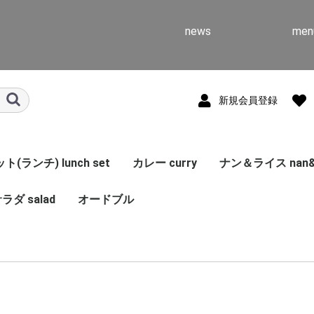
news
men
新規会員登録
(ランチ) lunch set
カレー curry
ナン＆ライス nan&r
ラダ salad
オードブル