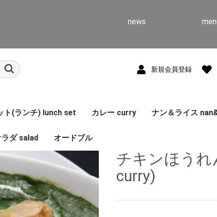
news
men
新規会員登録
(ランチ) lunch set
カレー curry
ナン＆ライス nan&r
ラダ salad
オードブル
チキンほうれん草(
curry)