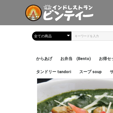
からあげ
お弁当 (Bento)
お得セット
タンドリー tandori
スープ soup
サ